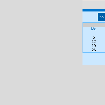
<<
Mo
5
12
19
26