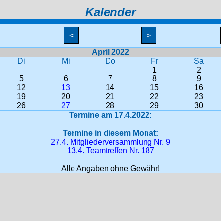
Kalender
<
>
April 2022
Di
Mi
Do
Fr
Sa
1
2
5
6
7
8
9
12
13
14
15
16
19
20
21
22
23
26
27
28
29
30
Termine am 17.4.2022:
Termine in diesem Monat:
27.4. Mitgliederversammlung Nr. 9
13.4. Teamtreffen Nr. 187
Alle Angaben ohne Gewähr!