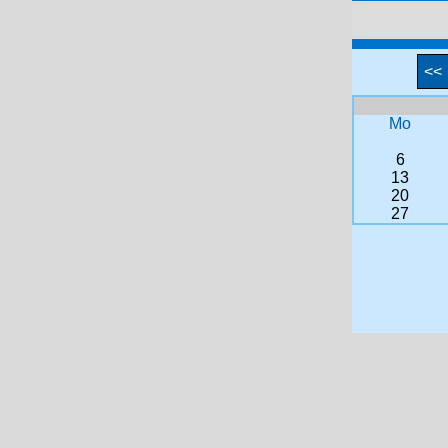
<<
Mo
6
13
20
27