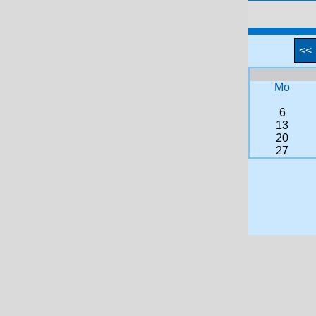
<<
Mo
6
13
20
27