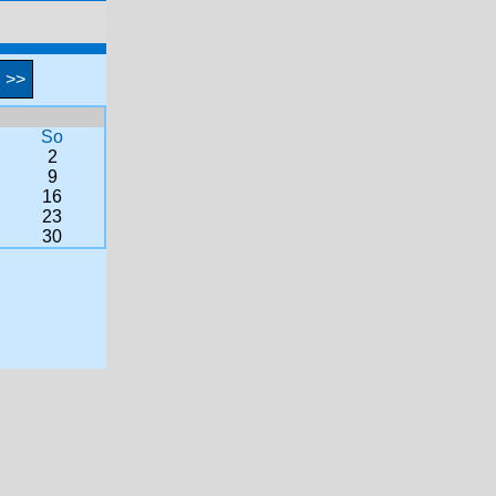
>>
So
2
9
16
23
30