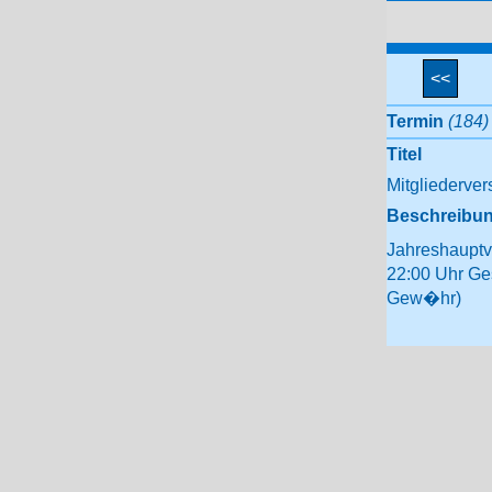
<<
Termin
(184)
Titel
Mitgliederve
Beschreibu
Jahreshauptv
22:00 Uhr Ges
Gew�hr)